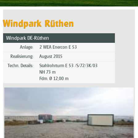
Windpark Rüthen
Windpark DE-Rüthen
Anlage:
2 WEA Enercon E 53
Realisierung:
August 2015
Techn. Details:
Stahlrohrturm E 53 /S/72/3K/03
NH 73 m
Fdm. Ø 12,00 m